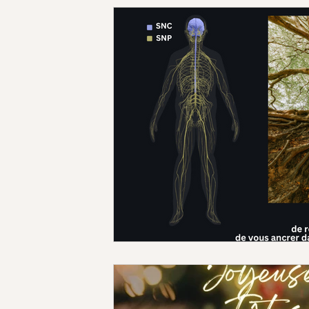
Prise de Conscience par le Mouvem
émotions
stress
stress chr