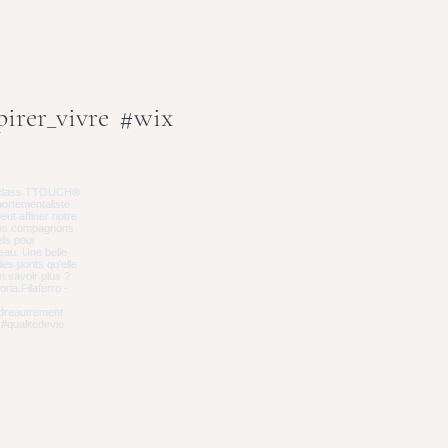
irer_vivre
#wix