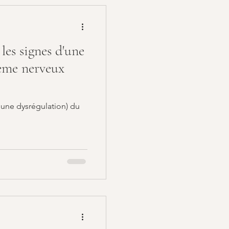
hypnose RTT
les signes d'une
tème nerveux
'une dysrégulation) du