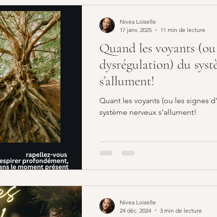
en
apprendre
neuroplasticité
système nerveux
Nivea Loiselle
17 janv. 2025
11 min de lecture
Quand les voyants (ou 
onique
corégulation
animaux
Tellington TTouch
dysrégulation) du sys
s’allument!
Quant les voyants (ou les signes d
système nerveux s’allument!
Nivea Loiselle
24 déc. 2024
3 min de lecture