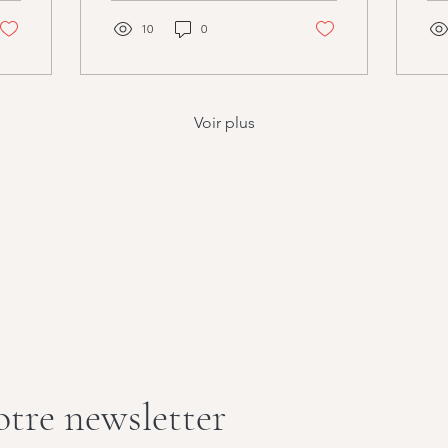
raccourcissent, la nature
se transforme, et nous
10
0
ressentons
instinctivement ce besoin
de renouveau. Après un
été plus détendu,
Voir plus
l’automne marque la
reprise du rythme et
l’occasion idéale de
revoir nos habitudes. Et
si, cette année, vous
profitiez de cette saison
pour créer un
changement durable dans
votre quotidien ? Pour
réserver votre rendez-
vous d'information...
tre newsletter