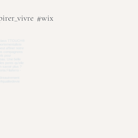
irer_vivre
#wix