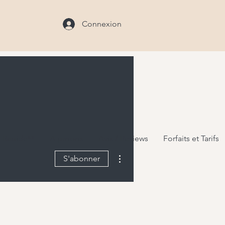
Connexion
 Rapide**
A propos
Avis / Reviews
Forfaits et Tarifs
Plus d'actions
S'abonner