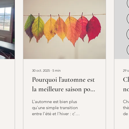
30 oct. 2025
∙
5
min
29 s
:
Pourquoi l’automne est
C
la meilleure saison pour
no
changer ses habitudes ?
dé
L’automne est bien plus
Ch
qu'une simple transition
thè
entre l'été et l'hiver : c’est
de 
une véritable invitation au
Mo
changement. Les jours
au