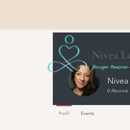
Nivea Lo
Bouger -Respirer 
Nivea 
0
Abonné
Profil
Events