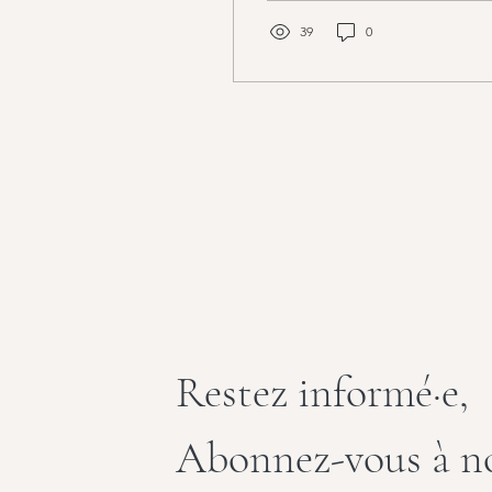
retrouver confort, fluidité
et bien-être.
39
0
Restez informé·e,
Abonnez-vous à no