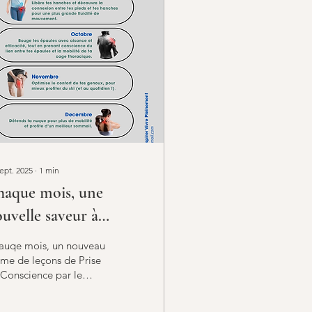
ept. 2025
∙
1
min
haque mois, une
uvelle saveur à
couvrir!
auqe mois, un nouveau
me de leçons de Prise
Conscience par le
uvement, pour bouger
trement.