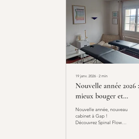
19 janv. 2026
∙
2
min
Nouvelle année 2026 
mieux bouger et
reprendre le contrôle
Nouvelle année, nouveau
de sa qualité de vie à
cabinet à Gap !
Découvrez Spinal Flow®,
Gap
Feldenkrais®, forfaits
2026 et nouveautés pour