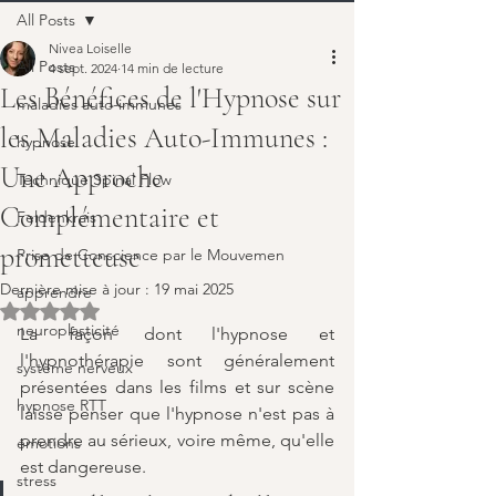
All Posts
Nivea Loiselle
All Posts
4 sept. 2024
14 min de lecture
Les Bénéfices de l'Hypnose sur
maladies auto-immunes
les Maladies Auto-Immunes :
hypnose
Une Approche
Technique Spinal Flow
Complémentaire et
Feldenkrais
prometteuse
Prise de Conscience par le Mouvemen
Dernière mise à jour :
19 mai 2025
apprendre
Noté NaN étoiles sur 5.
neuroplasticité
La façon dont l'hypnose et 
l'hypnothérapie sont généralement 
système nerveux
présentées dans les films et sur scène 
hypnose RTT
laisse penser que l'hypnose n'est pas à 
prendre au sérieux, voire même, qu'elle 
émotions
est dangereuse. 
stress