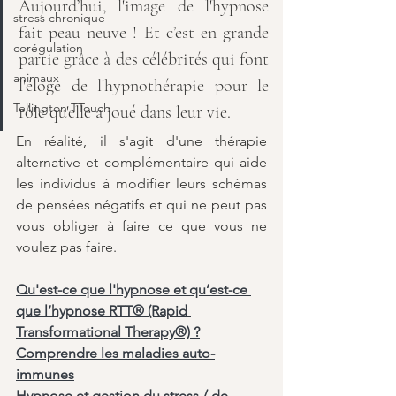
Aujourd’hui, l'image de l'hypnose 
stress chronique
fait peau neuve ! Et c’est en grande 
corégulation
partie grâce à des célébrités qui font 
animaux
l'éloge de l'hypnothérapie pour le 
Tellington TTouch
rôle qu'elle a joué dans leur vie. 
En réalité, il s'agit d'une thérapie 
alternative et complémentaire qui aide 
les individus à modifier leurs schémas 
de pensées négatifs et qui ne peut pas 
vous obliger à faire ce que vous ne 
voulez pas faire.
Qu'est-ce que l'hypnose et qu’est-ce 
que l’hypnose RTT® (Rapid 
Transformational Therapy®) ?
Comprendre les maladies auto-
immunes
Hypnose et gestion du stress / de 