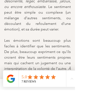
désorienté, léger, embarrassé, jaloux, 
ou encore enthousiaste. 
Le sentiment 
peut être simple ou complexe (un 
mélange d’autres sentiments, ou 
découlant du refoulement d’une 
émotion), et sa durée peut varier.
Les émotions sont beaucoup plus 
faciles à identifier que les sentiments. 
De plus, beaucoup expriment ce qu’ils 
croient être leurs sentiments propres 
mais qui cachent un jugement ou une 
interprétation de la volonté de l’autre. 
À 
titre d’exemple, une personne peut 
dire je me sens abandonné.e, au lieu 
d’exprimer tu m’abandonnes ou encore 
je me sens agressé.e, au lieu de dire tu 
m’agresse.