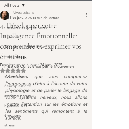
All Posts
Nivea Loiselle
All Posts
17 janv. 2025
14 min de lecture
4. Développer votre
maladies auto-immunes
Intelligence Émotionnelle:
hypnose
comprendre et exprimer vos
Technique Spinal Flow
émotions
Feldenkrais
Dernière mise à jour :
24 janv. 2025
Prise de Conscience par le Mouvemen
Noté NaN étoiles sur 5.
apprendre
Maintenant que vous comprenez 
l’importance d’être à l’écoute de votre 
neuroplasticité
physiologie et de parler le langage de 
système nerveux
votre système nerveux, nous allons 
mettre l’attention sur les émotions et 
hypnose RTT
les sentiments qui remontent à la 
émotions
surface.
stress