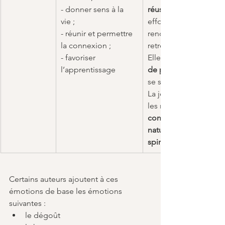
- donner sens à la 
réussite
vie ;
effort, un succès, une
- réunir et permettre 
rencontre ou encore 
la connexion ;
retrouvailles.
- favoriser 
Elle est liée au 
l’apprentissage
de partager
se sentir reliés aux aut
La joie existe aussi da
les moments de 
contemplation de la 
nature, dans l’extase 
spirituelle
Certains auteurs ajoutent à ces 
émotions de base les émotions 
suivantes :
le dégoût