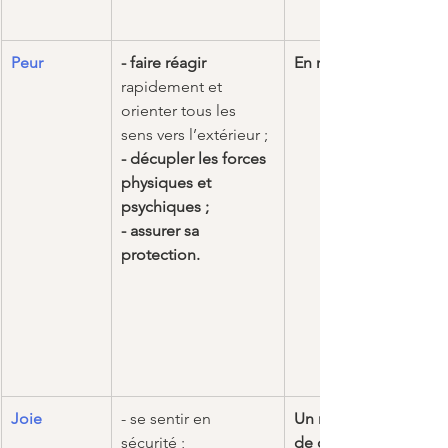
Peur
- faire réagir
En réponse à un dan
rapidement et 
orienter tous les 
sens vers l’extérieur ;
- décupler les forces 
physiques et 
psychiques ;
- assurer sa 
protection.
Joie
- se sentir en 
Un moment de partag
sécurité ;
de communion, de 