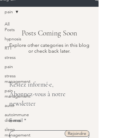
pain
All
Posts
Posts Coming Soon
hypnosis
Explore other categories in this blog
RTT
or check back later.
stress
pain
stress
management
Restez informé·e,
pain
Abonnez-vous à notre
management
newsletter
autoi
autoimmune
diseases
E-mail
sleep
Rejoindre
management