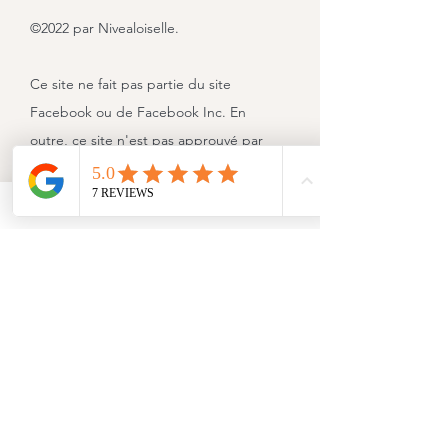
©2022 par Nivealoiselle.
Ce site ne fait pas partie du site
Facebook ou de Facebook Inc. En
outre, ce site n'est pas approuvé par
Facebook en aucune façon.
FACEBOOK est une marque déposée
de FACEBOOK, Inc.
Follow us on Instagram
@bouger_respirer_vivre
#wix