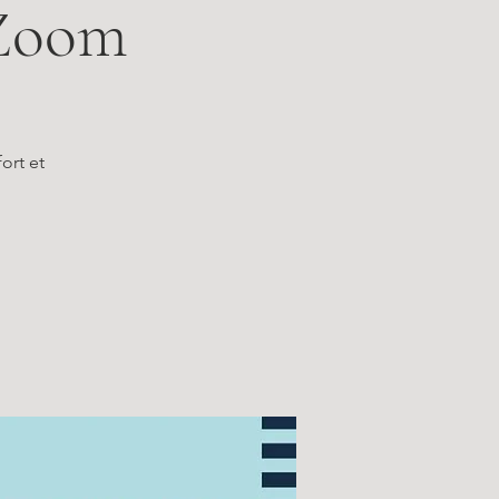
 Zoom
ort et