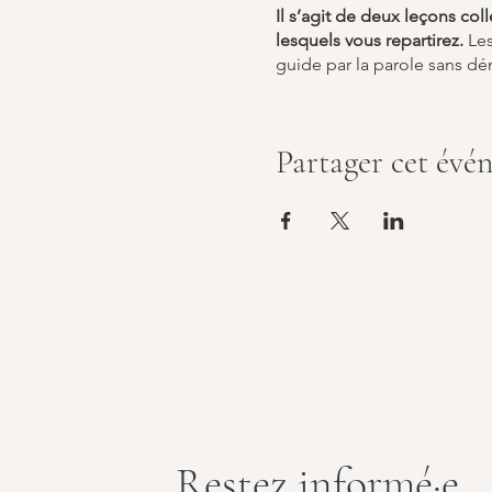
Il s’agit de deux leçons co
lesquels vous repartirez.
Les
guide par la parole sans d
à imiter, des mouvements d
développement moteur.
Partager cet évé
Les leçons sont basées sur l
pas de répéter mécaniqueme
jacentes et de redécouvrir 
La
Méthode Feldenkrais
est
d’apprentissage ainsi que su
est le mouvement; c’est la 
schémas moteurs, en modifi
voies plus efficaces en ter
Restez informé·e,