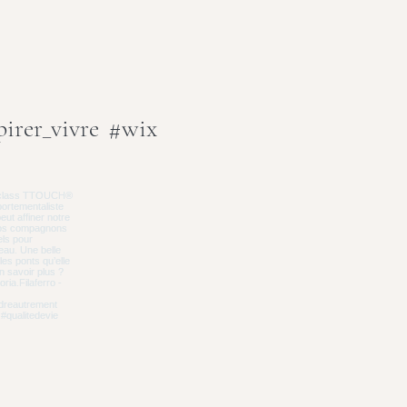
irer_vivre
#wix