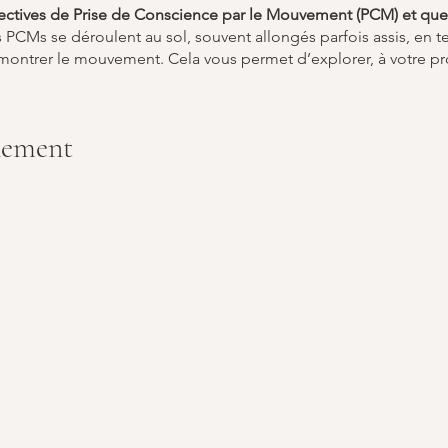
llectives de Prise de Conscience par le Mouvement (PCM) et que
 PCMs se déroulent au sol, souvent allongés parfois assis, en t
émontrer le mouvement. Cela vous permet d’explorer, à votre p
ont le thème est généralement relié à une fonction motrice co
nement
’exploration de mouvements faciles mais inhabituels et exécutés 
nt un geste, ni de le réussir, mais de prendre conscience des 
le plaisir de bouger librement, de respirer profondément et de 
 basée sur l’image de soi, la plasticité du système nerveux et se
r ses potentialités fonctionnelles. L’expression principale de l
traduction corporelle de l’intention. Cette méthode conduit à l
ant les habitudes de réponses corporelles dans le champ de gr
mes de mobilité et de dépense d’énergie.