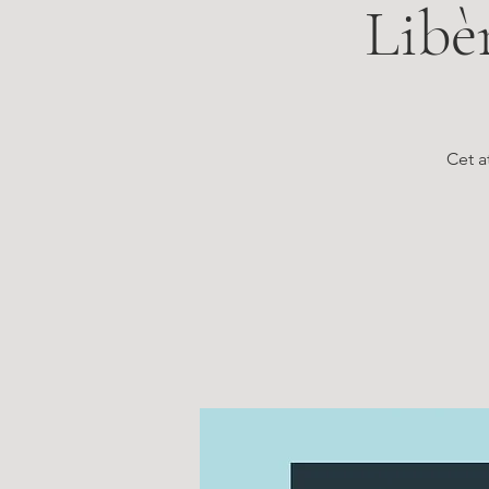
Libè
Cet a