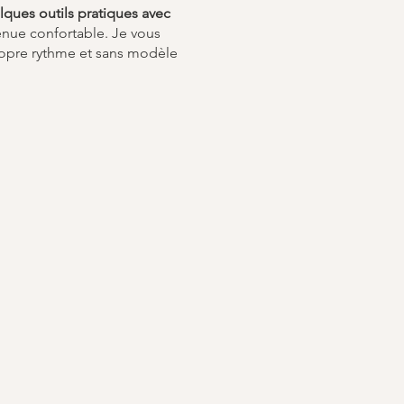
lques outils pratiques avec
enue confortable. Je vous
ropre rythme et sans modèle
urante ou à une étape du
«sans effort». Il ne s’agit
habitudes corporelles sous-
vivre pleinement.
s possibilités
’activité du système nerveux
a création de nouveaux
avité par la recherche de