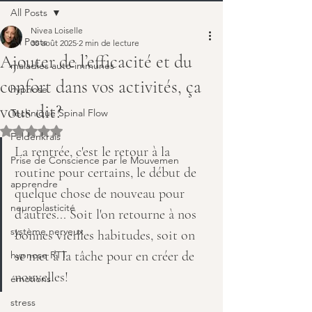
All Posts
Nivea Loiselle
All Posts
30 août 2025
2 min de lecture
Ajouter de l’efficacité et du
maladies auto-immunes
confort dans vos activités, ça
hypnose
vous dit?
Technique Spinal Flow
Noté NaN étoiles sur 5.
Feldenkrais
La rentrée, c'est le retour à la 
Prise de Conscience par le Mouvemen
routine pour certains, le début de 
apprendre
quelque chose de nouveau pour 
neuroplasticité
d'autres... Soit l'on retourne à nos 
système nerveux
bonnes vieilles habitudes, soit on 
se met à la tâche pour en créer de 
hypnose RTT
nouvelles!
émotions
stress