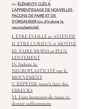
les 
ÉLÉMENTS CLÉS À 
L’APPRENTISSAGE DE NOUVELLES 
FAÇONS DE FAIRE ET DE 
S’ORGANISER (ou d'induire la 
neuroplasticité).
I. ÊTRE ÉVEILLÉ et ATTENTIF
II. ÊTRE CURIEUX et MOTIVÉ
III. FAIRE MOINS et PLUS 
LENTEMENT
IV. Induire la 
NEUROPLASTICITÉ par le 
MOUVEMENT
V. RÉPÉTER jusqu’à faire des 
ERREURS
VI. Faire beaucoup de pause et 
dormir suffisamment