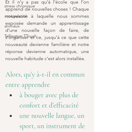
Et il n’y a pas qu’à l’école que l’on 
stress chronique
apprend de nouvelles choses ! Chaque 
corégulation
nouveauté à laquelle nous sommes 
exposée demande un apprentissage 
animaux
d’une nouvelle façon de faire, de 
Tellington TTouch
s’organiser et ce, jusqu’à ce que cette 
nouveauté devienne familière et notre 
réponse devienne automatique, une 
nouvelle habitude c’est alors installée.
Alors, qu’y à-t-il en commun 
entre apprendre
à bouger avec plus de 
confort et d’efficacité
une nouvelle langue, un 
sport, un instrument de 